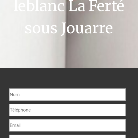
leblanc La Ferté
sous Jouarre