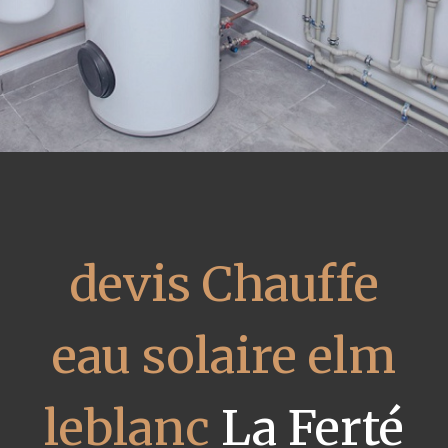
devis Chauffe
eau solaire elm
leblanc
La Ferté