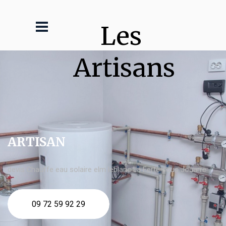
Les 
Artisans
ARTISAN
devis Chauffe eau solaire elm leblanc La Ferté sous Jouarre
09 72 59 92 29