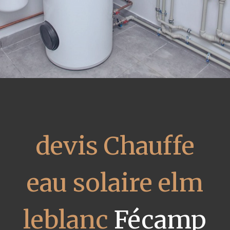
devis Chauffe
eau solaire elm
leblanc
Fécamp