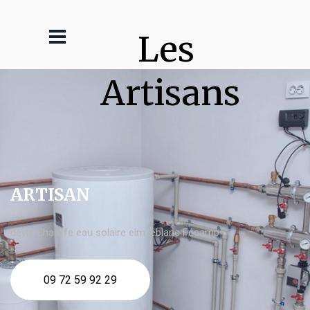
Les 
Artisans
ARTISAN
devis Chauffe eau solaire elm leblanc Fécamp
09 72 59 92 29