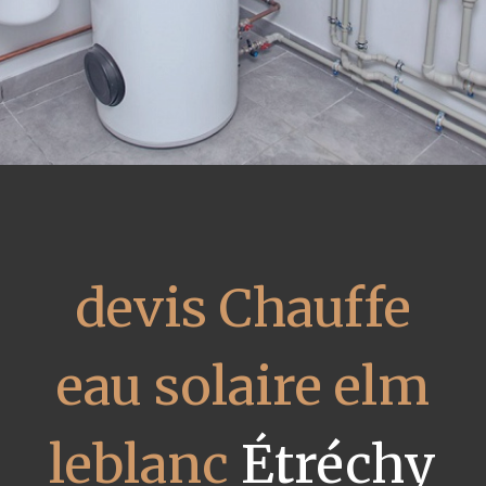
devis Chauffe
eau solaire elm
leblanc
Étréchy