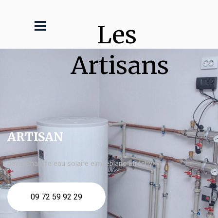
Les 
Artisans
ARTISAN
devis Chauffe eau solaire elm leblanc Étréchy
09 72 59 92 29