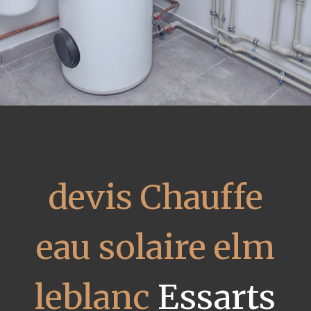
devis Chauffe
eau solaire elm
leblanc
Essarts