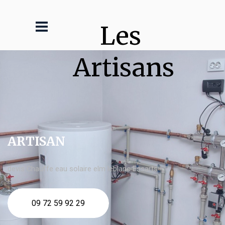
Les 
Artisans
ARTISAN
devis Chauffe eau solaire elm leblanc Essarts
09 72 59 92 29