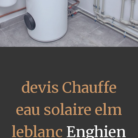
devis Chauffe
eau solaire elm
leblanc
Enghien