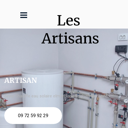
Les 
Artisans
ARTISAN
devis Chauffe eau solaire elm leblanc Enghien les Bains
09 72 59 92 29