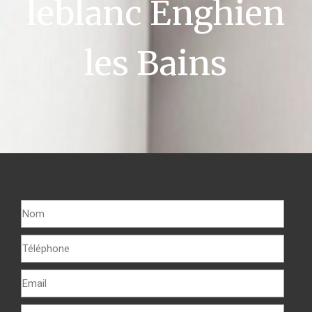
leblanc Enghien
les Bains