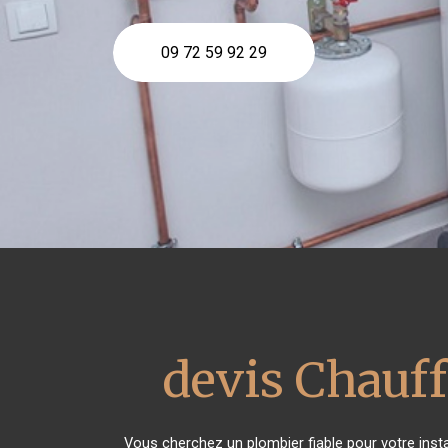
09 72 59 92 29
devis Chauff
Vous cherchez un plombier fiable pour votre inst