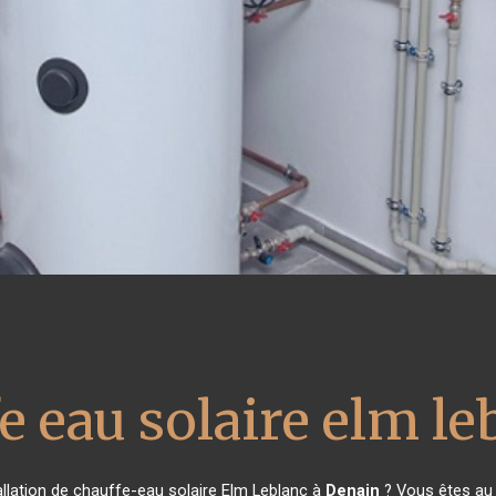
e eau solaire elm le
allation de chauffe-eau solaire Elm Leblanc à
Denain
? Vous êtes au 