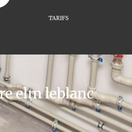
TARIFS
re elm leblanc