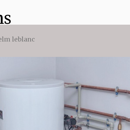
ns
 elm leblanc