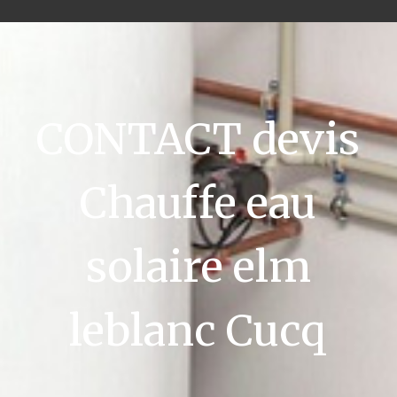
CONTACT devis
Chauffe eau
solaire elm
leblanc Cucq