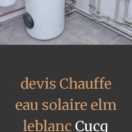
devis Chauffe
eau solaire elm
leblanc
Cucq