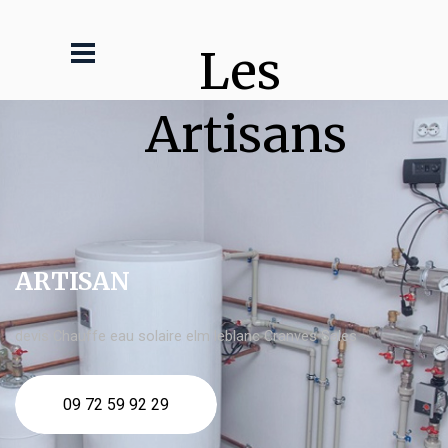
Les 
Artisans
ARTISAN
devis Chauffe eau solaire elm leblanc Cranves Sales
09 72 59 92 29