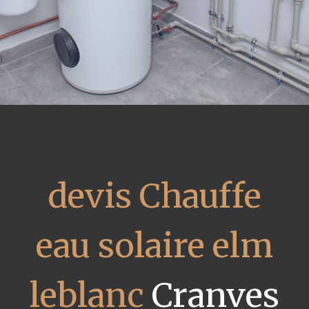
devis Chauffe
eau solaire elm
leblanc
Cranves