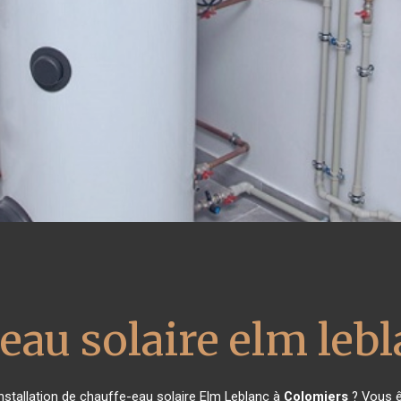
eau solaire elm leb
nstallation de chauffe-eau solaire Elm Leblanc à
Colomiers
? Vous ê