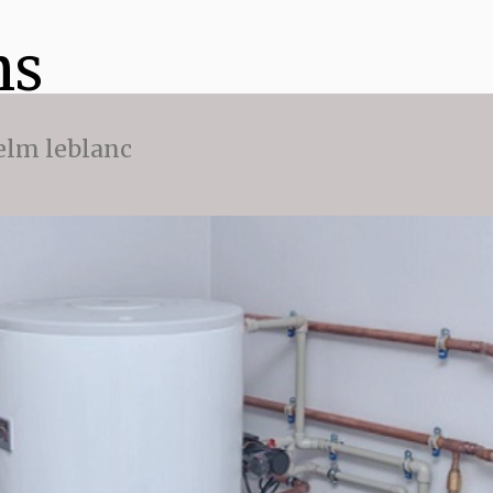
ns
 elm leblanc