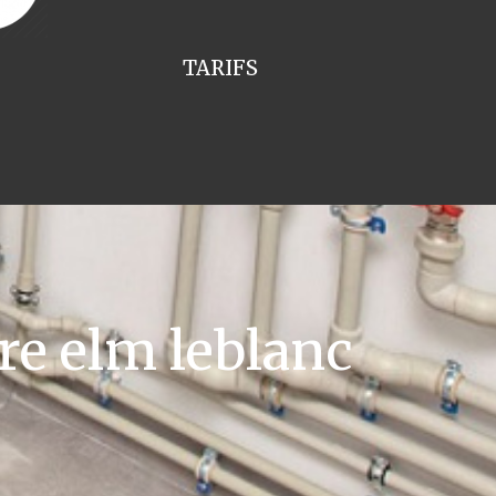
TARIFS
re elm leblanc