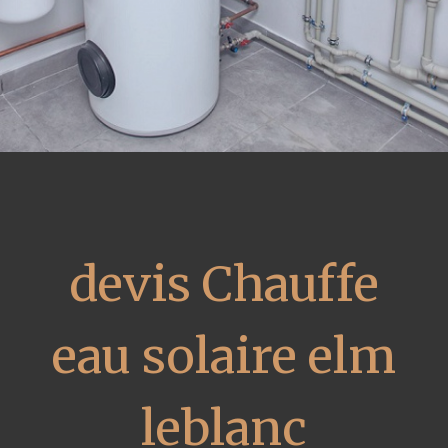
devis Chauffe
eau solaire elm
leblanc