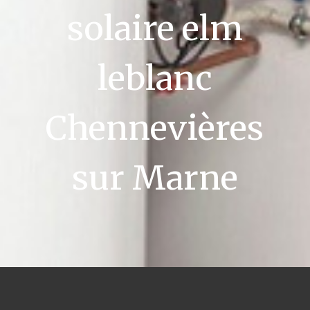
solaire elm
leblanc
Chennevières
sur Marne