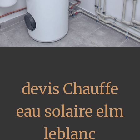
devis Chauffe
eau solaire elm
leblanc