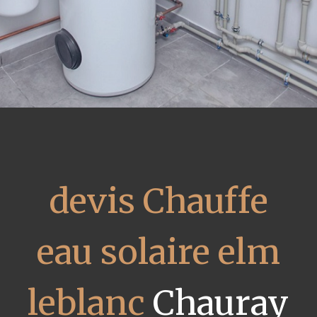
devis Chauffe
eau solaire elm
leblanc
Chauray