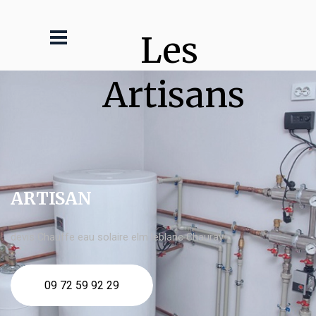
Les 
Artisans
ARTISAN
devis Chauffe eau solaire elm leblanc Chauray
09 72 59 92 29