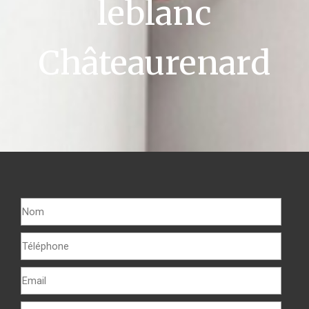
leblanc
Châteaurenard