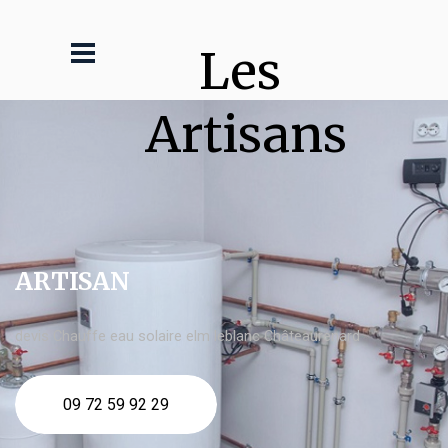
Les 
Artisans
ARTISAN
devis Chauffe eau solaire elm leblanc Châteaurenard
09 72 59 92 29