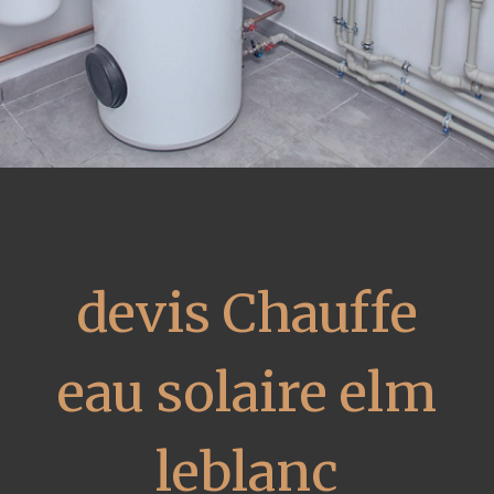
devis Chauffe
eau solaire elm
leblanc