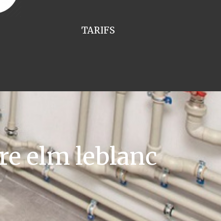
TARIFS
re elm leblanc