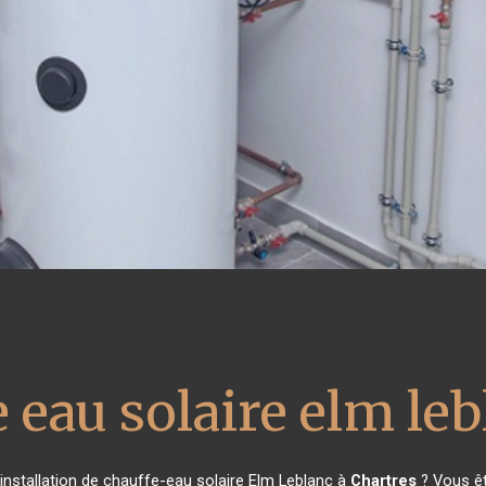
 eau solaire elm le
installation de chauffe-eau solaire Elm Leblanc à
Chartres
? Vous êt