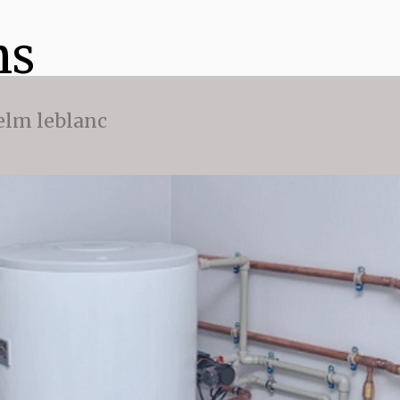
ns
 elm leblanc