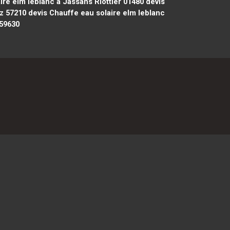
ire elm leblanc à Jassans Riottier 01480
devis
tz 57210
devis Chauffe eau solaire elm leblanc
 59630