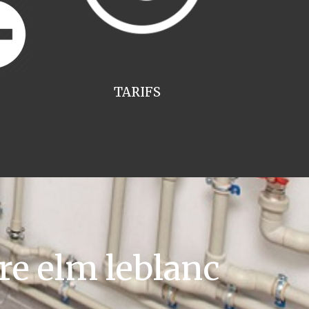
TARIFS
re elm leblanc