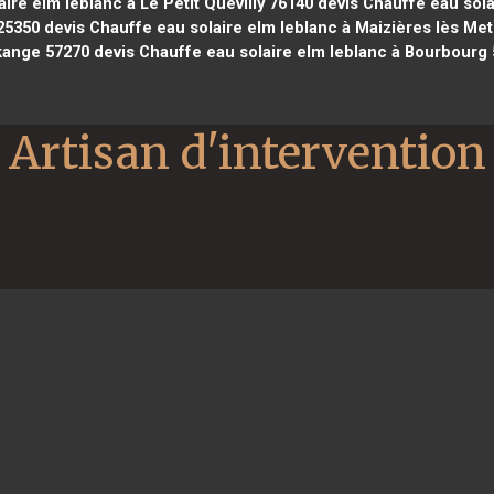
ire elm leblanc à Le Petit Quevilly 76140
devis Chauffe eau sola
25350
devis Chauffe eau solaire elm leblanc à Maizières lès Me
kange 57270
devis Chauffe eau solaire elm leblanc à Bourbourg
Artisan d'intervention