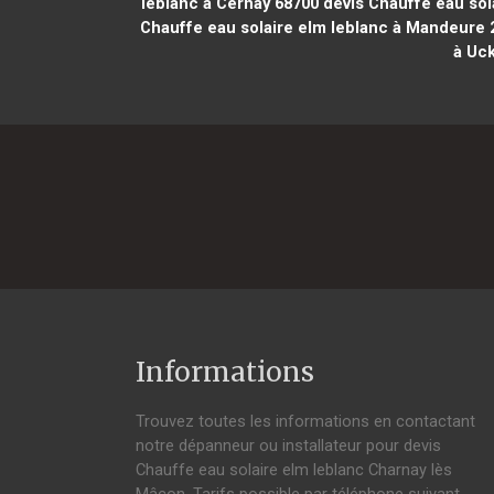
leblanc à Cernay 68700
devis Chauffe eau sola
Chauffe eau solaire elm leblanc à Mandeure 
à Uc
Informations
Trouvez toutes les informations en contactant
notre dépanneur ou installateur pour devis
Chauffe eau solaire elm leblanc Charnay lès
Mâcon. Tarifs possible par téléphone suivant