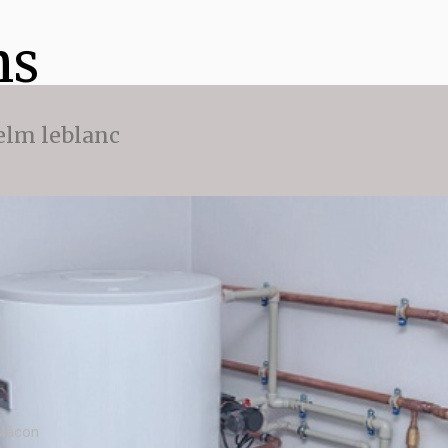
ns
 elm leblanc
 Mâcon