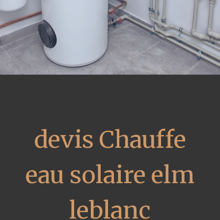
devis Chauffe
eau solaire elm
leblanc