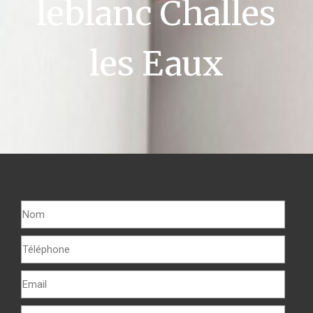
leblanc Challes
les Eaux