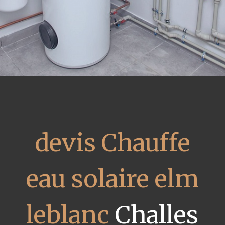
devis Chauffe
eau solaire elm
leblanc
Challes