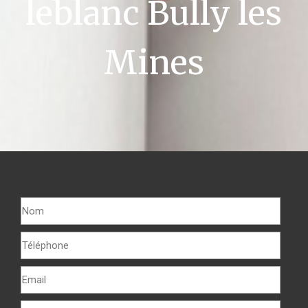
leblanc Bully les
Mines