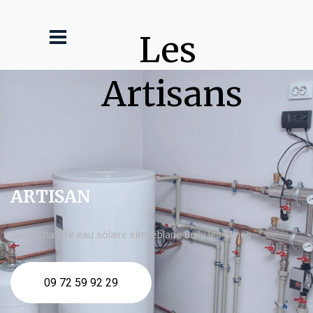
Les 
Artisans
ARTISAN
devis Chauffe eau solaire elm leblanc Bully les Mines
09 72 59 92 29