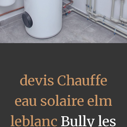
devis Chauffe
eau solaire elm
leblanc
Bully les