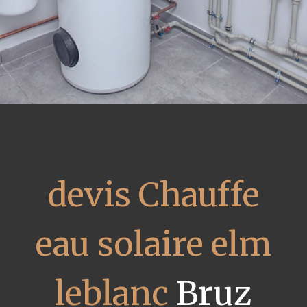
devis Chauffe
eau solaire elm
leblanc
Bruz