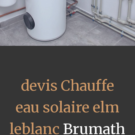
devis Chauffe
eau solaire elm
leblanc
Brumath