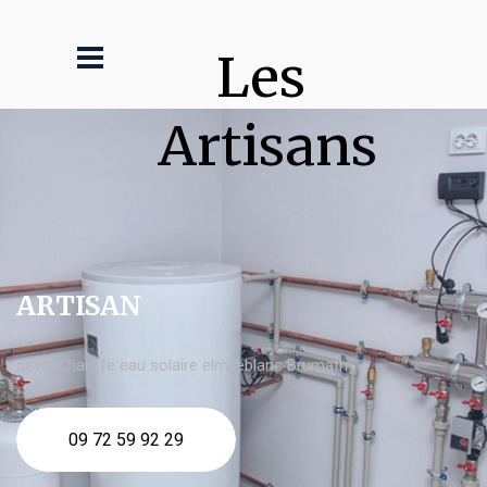
Les 
Artisans
ARTISAN
devis Chauffe eau solaire elm leblanc Brumath
09 72 59 92 29