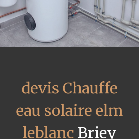
devis Chauffe
eau solaire elm
leblanc
Briey