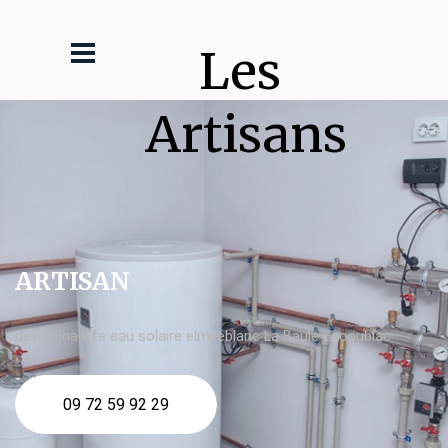
Les 
Artisans
ARTISAN
devis Chauffe eau solaire elm leblanc La Baule Escoublac
09 72 59 92 29