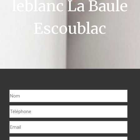
leblanc La Baule
Escoublac