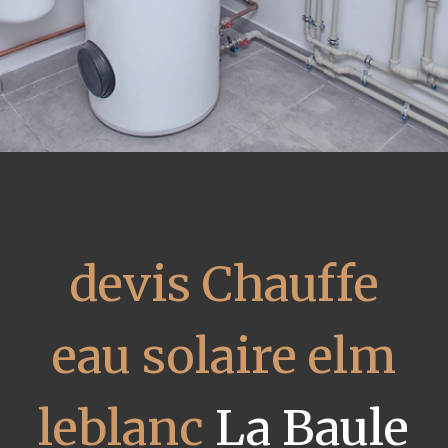
devis Chauffe
eau solaire elm
leblanc
La Baule