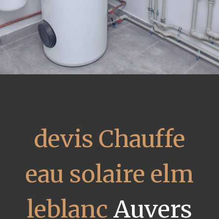
devis Chauffe
eau solaire elm
leblanc
Auvers