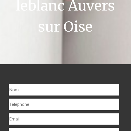
leblanc Auvers
sur Oise