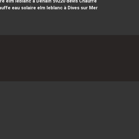
re elm leblanc à Denain 59220
devis Chauffe
uffe eau solaire elm leblanc à Dives sur Mer