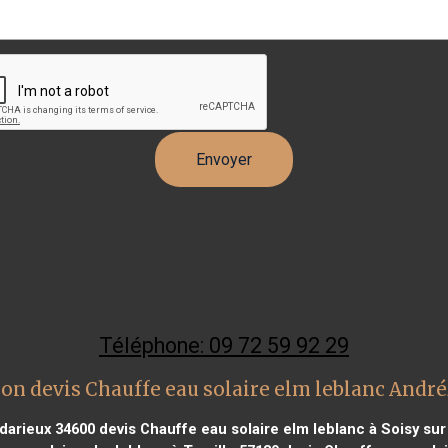
Téléphone: 09 72 59 92 29
on devis Chauffe eau solaire elm leblanc And
édarieux 34600
devis Chauffe eau solaire elm leblanc à Soisy su