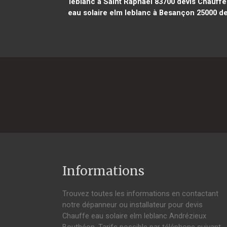
leblanc à Saint Raphaël 83700
devis Chauffe 
eau solaire elm leblanc à Besançon 25000
de
Informations
Trouvez toutes les informations en contactant
notre dépanneur ou installateur pour devis
Chauffe eau solaire elm leblanc Andrézieux
Bouthéon. Tarifs possible par téléphone suivant