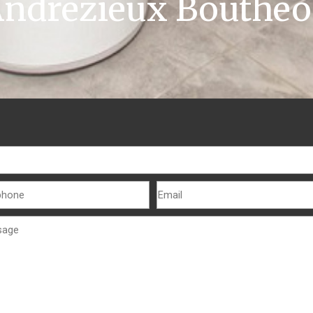
ndrézieux Bouthé