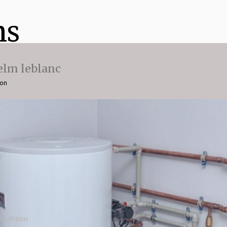
ns
 elm leblanc
ion
 Bouthéon