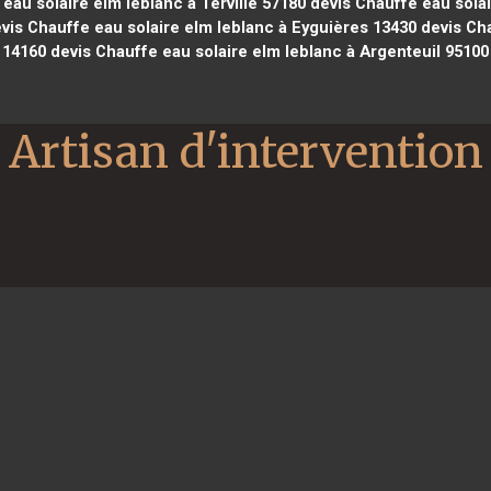
eau solaire elm leblanc à Terville 57180
devis Chauffe eau solai
vis Chauffe eau solaire elm leblanc à Eyguières 13430
devis Cha
14160
devis Chauffe eau solaire elm leblanc à Argenteuil 95100
Artisan d'intervention