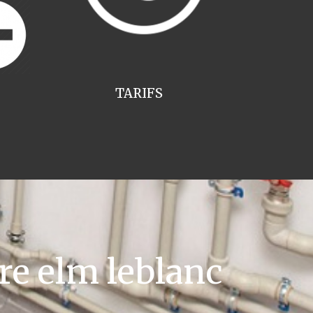
TARIFS
re elm leblanc