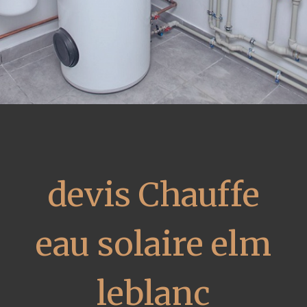
devis Chauffe
eau solaire elm
leblanc