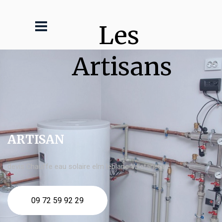
Les 
Artisans
ARTISAN
devis Chauffe eau solaire elm leblanc Villetaneuse
09 72 59 92 29